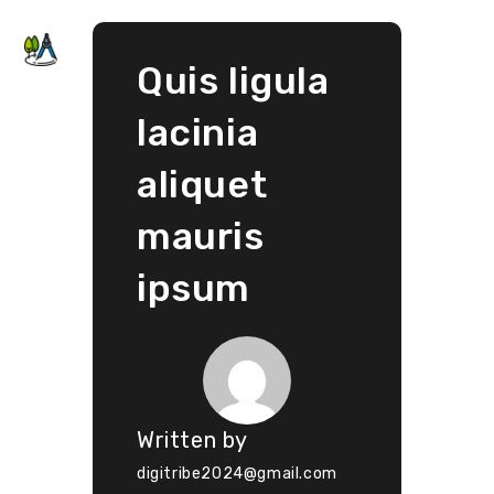
Skip
to
content
Quis ligula
lacinia
aliquet
mauris
ipsum
Written by
digitribe2024@gmail.com