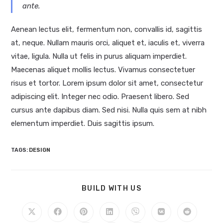
ante.
Aenean lectus elit, fermentum non, convallis id, sagittis
at, neque. Nullam mauris orci, aliquet et, iaculis et, viverra
vitae, ligula. Nulla ut felis in purus aliquam imperdiet.
Maecenas aliquet mollis lectus. Vivamus consectetuer
risus et tortor. Lorem ipsum dolor sit amet, consectetur
adipiscing elit. Integer nec odio. Praesent libero. Sed
cursus ante dapibus diam. Sed nisi. Nulla quis sem at nibh
elementum imperdiet. Duis sagittis ipsum.
TAGS
:
DESIGN
SHARE
BUILD WITH US
THIS
CONTENT
Opens
Opens
Opens
Opens
Opens
Opens
Opens
in
in
in
in
in
in
in