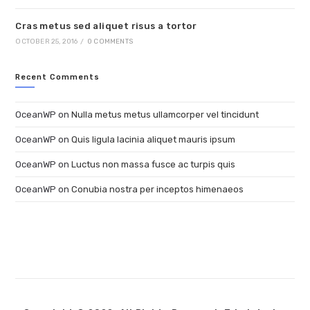
Cras metus sed aliquet risus a tortor
OCTOBER 25, 2016
/
0 COMMENTS
Recent Comments
OceanWP
on
Nulla metus metus ullamcorper vel tincidunt
OceanWP
on
Quis ligula lacinia aliquet mauris ipsum
OceanWP
on
Luctus non massa fusce ac turpis quis
OceanWP
on
Conubia nostra per inceptos himenaeos