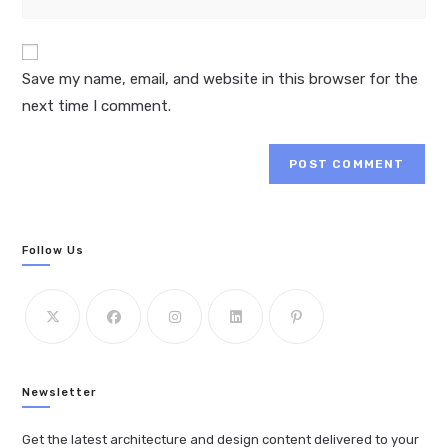
your
to
website
comment
URL
Save my name, email, and website in this browser for the
(optional)
next time I comment.
Follow Us
Newsletter
Get the latest architecture and design content delivered to your