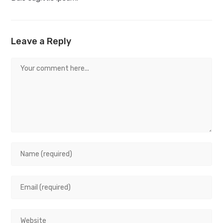
Leave a Reply
Comment
Enter
your
name
Enter
or
your
username
email
to
Enter
address
comment