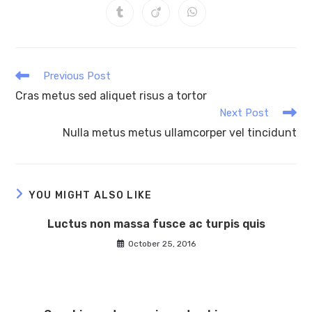
a
a
a
a
a
a
a
Opens
Opens
Opens
new
new
new
new
new
new
new
in
in
in
window
window
window
window
window
window
window
a
a
a
new
new
new
window
window
window
Read
Previous Post
more
Cras metus sed aliquet risus a tortor
articles
Next Post
Nulla metus metus ullamcorper vel tincidunt
YOU MIGHT ALSO LIKE
Luctus non massa fusce ac turpis quis
October 25, 2016